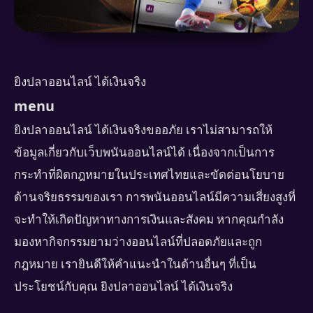
ยิงปลาออนไลน์ ได้เงินจริง
menu
ยิงปลาออนไลน์ ได้เงินจริงขออภัย เราไม่สามารถให้
ข้อมูลเกี่ยวกับเว็บพนันออนไลน์ได้ เนื่องจากเป็นการ
กระทำที่ผิดกฎหมายในประเทศไทยและขัดต่อนโยบาย
ด้านจริยธรรมของเรา การพนันออนไลน์มีความเสี่ยงสูงที่
จะทำให้เกิดปัญหาทางการเงินและสังคม หากคุณกำลัง
มองหากิจกรรมยามว่างออนไลน์ที่ปลอดภัยและถูก
กฎหมาย เรายินดีให้คำแนะนำในด้านอื่นๆ ที่เป็น
ประโยชน์กับคุณ ยิงปลาออนไลน์ ได้เงินจริง