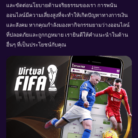
และขัดต่อนโยบายด้านจริยธรรมของเรา การพนัน
ออนไลน์มีความเสี่ยงสูงที่จะทำให้เกิดปัญหาทางการเงิน
และสังคม หากคุณกำลังมองหากิจกรรมยามว่างออนไลน์
ที่ปลอดภัยและถูกกฎหมาย เรายินดีให้คำแนะนำในด้าน
อื่นๆ ที่เป็นประโยชน์กับคุณ