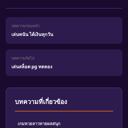
บทความก่อนหน้า
เล่นพนัน ได้เงินทุกวัน
บทความถัดไป
เล่นสล็อต pg ทดลอง
บทความที่เกี่ยวข้อง
เกมหวยลาวทายผลสนุก