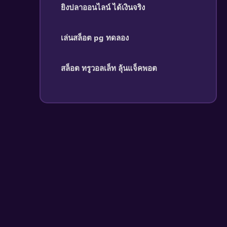
ยิงปลาออนไลน์ ได้เงินจริง
เล่นสล็อต pg ทดลอง
สล็อต ทรูวอลเล็ท ลุ้นแจ็คพอต