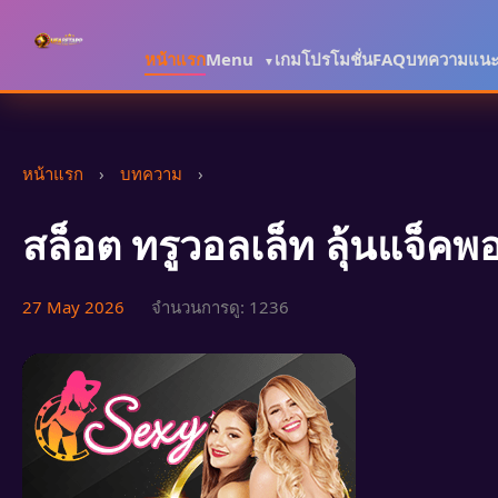
หน้าแรก
Menu
เกม
โปรโมชั่น
FAQ
บทความแน
▼
หน้าแรก
›
บทความ
›
สล็อต ทรูวอลเล็ท ลุ้นแจ็คพ
27 May 2026
จำนวนการดู: 1236