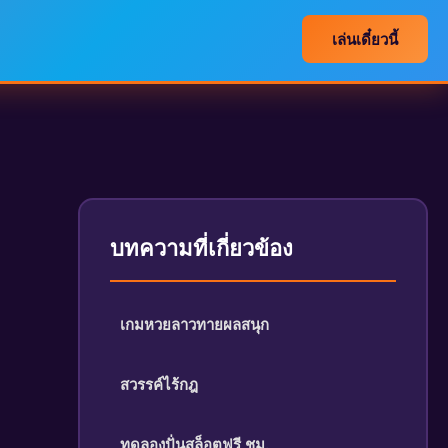
เล่นเดี๋ยวนี้
บทความที่เกี่ยวข้อง
เกมหวยลาวทายผลสนุก
สวรรค์ไร้กฎ
ทดลองปั่นสล็อตฟรี ชม.